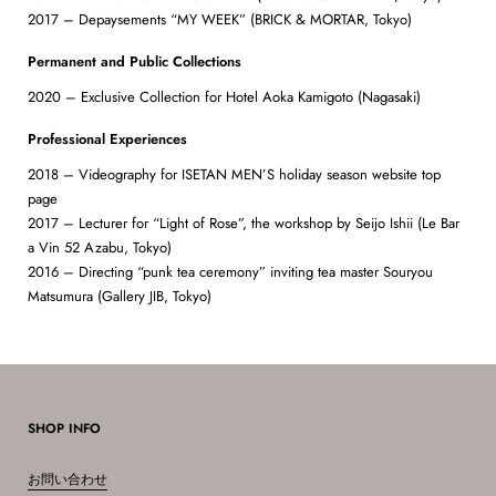
2017 – Depaysements “MY WEEK” (BRICK & MORTAR, Tokyo)
Permanent and Public Collections
2020 – Exclusive Collection for Hotel Aoka Kamigoto (Nagasaki)
Professional Experiences
2018 – Videography for ISETAN MEN’S holiday season website top
page
2017 – Lecturer for “Light of Rose”, the workshop by Seijo Ishii (Le Bar
a Vin 52 Azabu, Tokyo)
2016 – Directing “punk tea ceremony” inviting tea master Souryou
Matsumura (Gallery JIB, Tokyo)
SHOP INFO
お問い合わせ