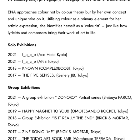
ENA approaches colour not by colour theory but by her own concept
and unique take on it. Utilising colour as a primary element for her
artistic expression, she identifies herself as a ‘colourist’ – just like how
lyricists and composers bring their work of art to life.
Solo Exhibitions
2021 – f_a_c_e (Ace Hotel Kyoto)
2021 – f_a_c_e (ANB Tokyo)
2018 – KNOWN (COMPLEXBOOST, Tokyo)
2017 – THE FIVE SENSES, (Gallery JIB, Tokyo)
Group Exhibitions
2021 – A group exhibition ‘’DONOKO‘’ Portrait series (Shibuya PARCO,
Tokyo)
2019 – HAPPY MAGNET TO YOU!! (OMOTESANDO ROCKET, Tokyo)
2018 – Group Exhibition “IS IT REALLY THE END” (BRICK & MORTAR,
Tokyo)
2017 – ZINE SONIC “ME” (BRICK & MORTAR, Tokyo)
2017 – THE TOKYO ART BOOK FAIR (Warehouse TERRADA, Tokyo)