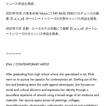
ャンバス作品を発表。
2021年10月 六本木ANB TokyoにてART BASE ZEROプロデュースの個
展【f_a_c_e】ポートレートシリーズの大型キャンバス作品を発表。
2021年11月 京都・エースホテル京都にて個展【f_a_c_e】ポートレ
ートシリーズのキャンバス作品を発表。
ーーーーー
ENA / CONTEMPORARY ARTIST
After graduating from high school where she specialised in art, ENA
went on to pursue her passion for contemporary art. Getting out of the
box and breaking down the walls against stereotypes, she focuses on
social and cultural allusions and expresses her identity through a
boundless repertoire of artwork using a broad range of art mediums and
materials. Her oeuvre spans across oil paintings, collages,
stereolithography, photography, videography, sound art and installations.